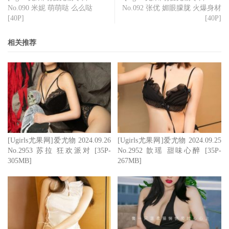
No.090 米妮 萌萌哒 么么哒
No.092 张优 媚眼朦胧 火爆身材
[40P]
[40P]
相关推荐
[Ugirls尤果网]爱尤物 2024.09.26
[Ugirls尤果网]爱尤物 2024.09.25
No.2953 苏拉 狂欢派对 [35P-
No.2952 歆瑶 甜味心醉 [35P-
305MB]
267MB]