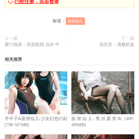
已经注册，点击登录
标签：
面饼仙儿
上一篇
下一篇
蜜汁猫裘 – 碧蓝航线 信浓 中
浅安安 – 满糖奶盖
相关推荐
半半子&面饼仙儿-少女幻想の刻
面饼仙儿-黑丝露营JK [40P-
[79P-567MB]
499MB]