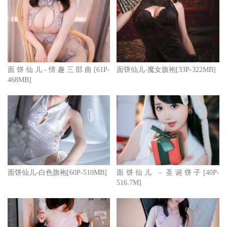
面饼仙儿-情趣三部曲[61P-
面饼仙儿-魔女旗袍[33P-322MB]
468MB]
面饼仙儿-白色旗袍[60P-510MB]
面饼仙儿 – 圣诞饼子[40P-
516.7M]