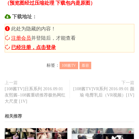
（预览图经过压缩处理 下载包内是原图）
下载地址：
此处为隐藏的内容！
注册会员
并登陆后，才能查看
已经注册，点击登录
标签：
108酱TV
慕容
上一篇
下一篇
[108酱TV]日系系列 2016.09.01
[108酱TV]VR系列 2016.09.01 颜
友熙酱–108酱重磅推荐极热网红
瑜 电臀乳后（VR视频）[1V]
大尺度 [1V]
相关推荐