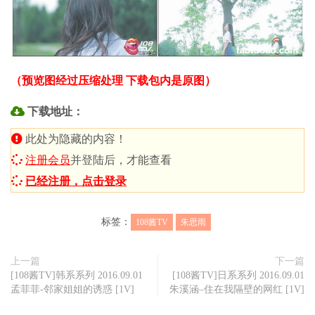
（预览图经过压缩处理 下载包内是原图）
下载地址：
此处为隐藏的内容！
注册会员
并登陆后，才能查看
已经注册，点击登录
标签：
108酱TV
朱思雨
上一篇
下一篇
[108酱TV]韩系系列 2016.09.01
[108酱TV]日系系列 2016.09.01
孟菲菲-邻家姐姐的诱惑 [1V]
朱溪涵–住在我隔壁的网红 [1V]