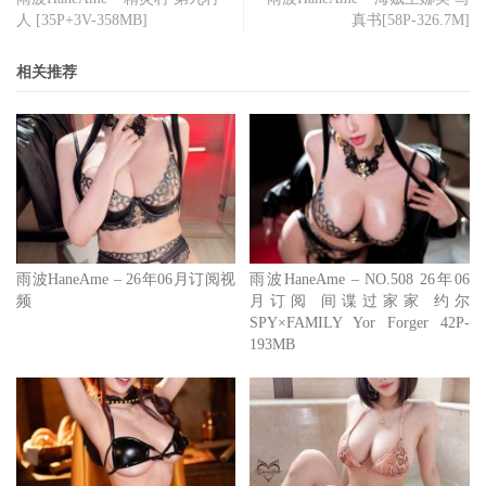
人 [35P+3V-358MB]
真书[58P-326.7M]
相关推荐
雨波HaneAme – 26年06月订阅视
雨波HaneAme – NO.508 26年06
频
月订阅 间谍过家家 约尔
SPY×FAMILY Yor Forger 42P-
193MB