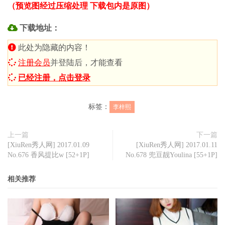
（预览图经过压缩处理 下载包内是原图）
下载地址：
此处为隐藏的内容！
注册会员
并登陆后，才能查看
已经注册，点击登录
标签：
李梓熙
上一篇
下一篇
[XiuRen秀人网] 2017.01.09
[XiuRen秀人网] 2017.01.11
No.676 香风提比w [52+1P]
No.678 兜豆靓Youlina [55+1P]
相关推荐