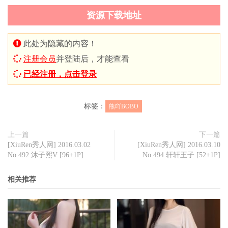
资源下载地址
此处为隐藏的内容！
注册会员
并登陆后，才能查看
已经注册，点击登录
标签：
熊吖BOBO
上一篇
下一篇
[XiuRen秀人网] 2016.03.02
[XiuRen秀人网] 2016.03.10
No.492 沐子熙V [96+1P]
No.494 轩轩王子 [52+1P]
相关推荐