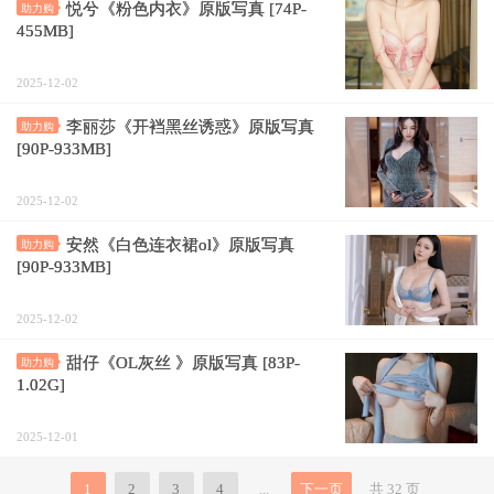
悦兮《粉色内衣》原版写真 [74P-
助力购
455MB]
2025-12-02
李丽莎《开裆黑丝诱惑》原版写真
助力购
[90P-933MB]
2025-12-02
安然《白色连衣裙ol》原版写真
助力购
[90P-933MB]
2025-12-02
甜仔《OL灰丝 》原版写真 [83P-
助力购
1.02G]
2025-12-01
1
2
3
4
...
下一页
共 32 页