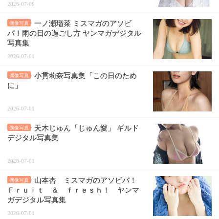
2026-07-09
一ノ瀬瑠菜 ミスマガのアソビ
偶像写真
バ！雨の日の過ごし方 ヤンマガデジタル
写真集
2026-07-01
小貫莉奈写真集「この日のため
偶像写真
に」
2026-07-01
天木じゅん「じゅん愛」 ギルド
偶像写真
デジタル写真集
2026-07-01
山本杏 ミスマガのアソビバ！
偶像写真
Ｆｒｕｉｔ ＆ ｆｒｅｓｈ！ ヤンマ
ガデジタル写真集
2026-07-01