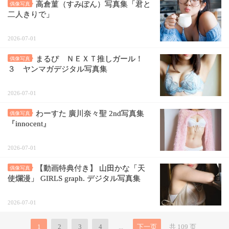
高倉菫（すみぽん）写真集「君と
偶像写真
二人きりで」
2026-07-01
まるぴ ＮＥＸＴ推しガール！
偶像写真
３ ヤンマガデジタル写真集
2026-07-01
わーすた 廣川奈々聖 2nd写真集
偶像写真
『innocent』
2026-07-01
【動画特典付き】 山田かな「天
偶像写真
使爛漫」 GIRLS graph. デジタル写真集
2026-07-01
1
2
3
4
...
下一页
共 109 页