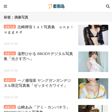
标签：偶像写真
志崎樺音１ｓｔ写真集 ｕｎｐｌ
偶像写真
ｕｇｇｅｄ
2026-07-09
遠野ひかる BRODYデジタル写真
偶像写真
集「光さす方へ」
2026-07-09
一ノ瀬瑠菜 ヤングガンガンデジ
偶像写真
タル限定写真集「ゼッタイカワイイ」
2026-07-09
山崎あみ「アミ・カンパネラ」
偶像写真