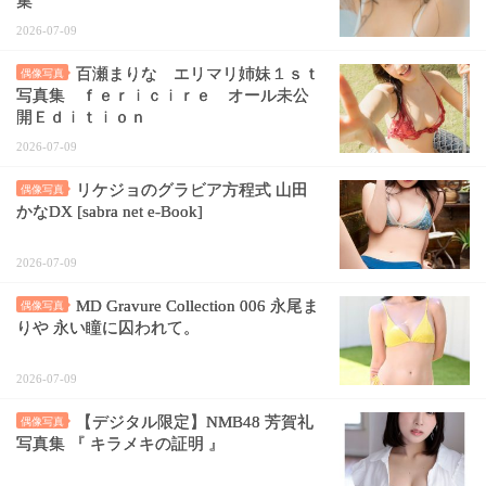
集
2026-07-09
百瀬まりな エリマリ姉妹１ｓｔ
偶像写真
写真集 ｆｅｒｉｃｉｒｅ オール未公
開Ｅｄｉｔｉｏｎ
2026-07-09
リケジョのグラビア方程式 山田
偶像写真
かなDX [sabra net e-Book]
2026-07-09
MD Gravure Collection 006 永尾ま
偶像写真
りや 永い瞳に囚われて。
2026-07-09
【デジタル限定】NMB48 芳賀礼
偶像写真
写真集 『 キラメキの証明 』